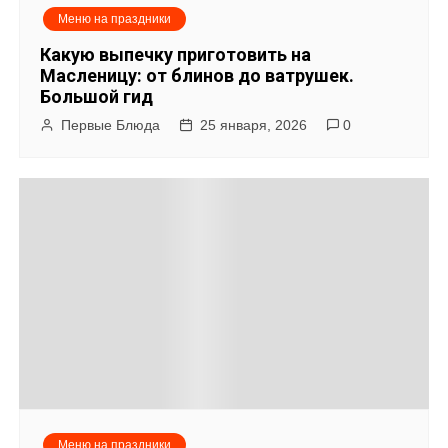
я
Меню на праздники
п
Какую выпечку приготовить на
о
Масленицу: от блинов до ватрушек.
Большой гид
з
Первые Блюда
25 января, 2026
0
а
п
и
с
я
м
Меню на праздники