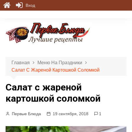
Вход
П
е
р
е
й
т
и
Главная
Меню На Праздники
к
Салат С Жареной Картошкой Соломкой
с
о
Салат с жареной
д
е
картошкой соломкой
р
ж
Первые Блюда
19 сентября, 2018
1
и
м
о