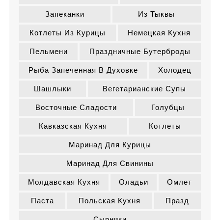
Запеканки
Из Тыквы
Котлеты Из Курицы
Немецкая Кухня
Пельмени
Праздничные Бутерброды
Рыба Запеченная В Духовке
Холодец
Шашлыки
Вегетарианские Супы
Восточные Сладости
Голубцы
Кавказская Кухня
Котлеты
Маринад Для Курицы
Маринад Для Свинины
Молдавская Кухня
Оладьи
Омлет
Паста
Польская Кухня
Празд
Сырники