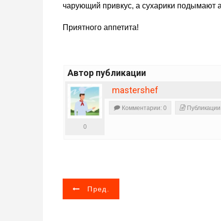
чарующий привкус, а сухарики подымают а
Приятного аппетита!
Автор публикации
mastershef
Комментарии: 0
Публикации
0
Н
Пред.
а