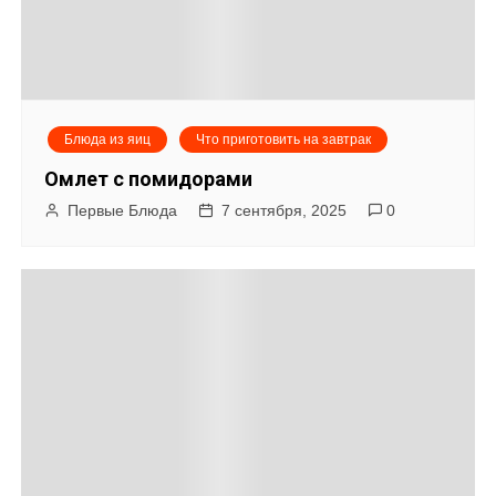
ц
и
я
Блюда из яиц
Что приготовить на завтрак
п
Омлет с помидорами
о
Первые Блюда
7 сентября, 2025
0
з
а
п
и
с