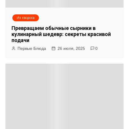
я
м
Из творога
Превращаем обычные сырники в
кулинарный шедевр: секреты красивой
подачи
Первые Блюда
26 июля, 2025
0