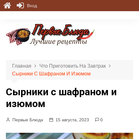
Вход
П
е
р
е
й
т
и
Главная
Что Приготовить На Завтрак
к
Сырники С Шафраном И Изюмом
с
о
Сырники с шафраном и
д
е
изюмом
р
ж
Первые Блюда
15 августа, 2023
0
и
м
о