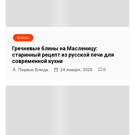
с
я
м
Блины
Гречневые блины на Масленицу:
старинный рецепт из русской печи для
современной кухни
Первые Блюда
24 января, 2026
0