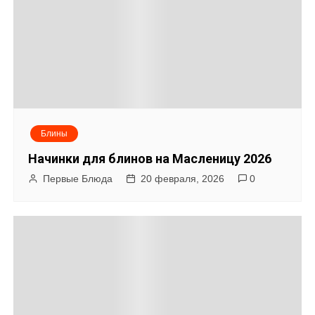
а
ц
и
я
Блины
п
Начинки для блинов на Масленицу 2026
о
Первые Блюда
20 февраля, 2026
0
з
а
п
и