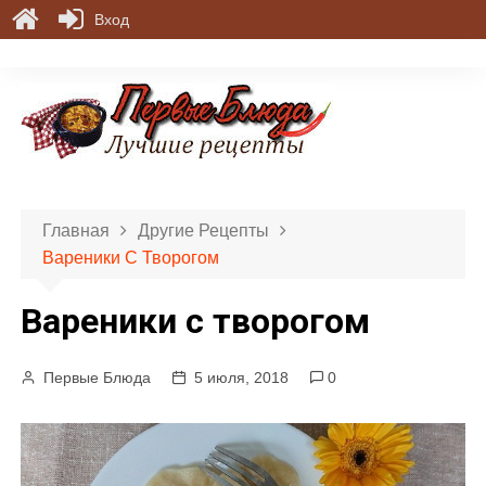
Вход
П
е
р
е
й
т
и
Главная
Другие Рецепты
к
Вареники С Творогом
с
о
Вареники с творогом
д
е
р
Первые Блюда
5 июля, 2018
0
ж
и
м
о