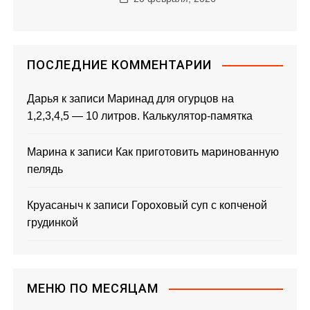
п
и
с
ПОСЛЕДНИЕ КОММЕНТАРИИ
я
Дарья
к записи
Маринад для огурцов на
1,2,3,4,5 — 10 литров. Калькулятор-памятка
м
Марина
к записи
Как приготовить маринованную
пелядь
Круасаныч
к записи
Гороховый суп с копченой
грудинкой
МЕНЮ ПО МЕСЯЦАМ