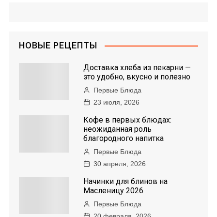
и
г
НОВЫЕ РЕЦЕПТЫ
а
Доставка хлеба из пекарни —
ц
это удобно, вкусно и полезно
Первые Блюда
и
23 июля, 2026
я
Кофе в первых блюдах:
неожиданная роль
п
благородного напитка
Первые Блюда
о
30 апреля, 2026
з
Начинки для блинов на
Масленицу 2026
а
Первые Блюда
20 февраля, 2026