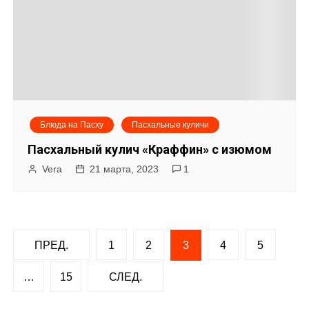
Блюда на Пасху
Пасхальные куличи
Пасхальный кулич «Краффин» с изюмом
Vera
21 марта, 2023
1
Н
ПРЕД.
1
2
3
4
5
а
…
15
СЛЕД.
в