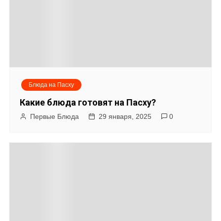
и
с
я
м
Блюда на Пасху
Какие блюда готовят на Пасху?
Первые Блюда
29 января, 2025
0