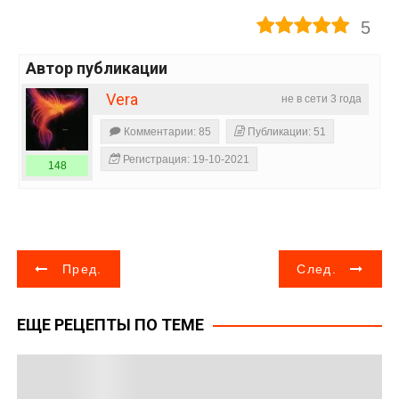
5
Автор публикации
Vera
не в сети 3 года
Комментарии: 85
Публикации: 51
Регистрация: 19-10-2021
148
Н
Пред.
След.
а
ЕЩЕ РЕЦЕПТЫ ПО ТЕМЕ
в
и