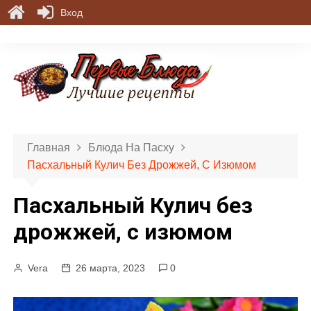
Вход
П
е
р
е
й
т
и
Главная
Блюда На Пасху
к
Пасхальный Кулич Без Дрожжей, С Изюмом
с
о
Пасхальный Кулич без
д
е
дрожжей, с изюмом
р
ж
Vera
26 марта, 2023
0
и
м
о