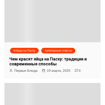
г
а
ц
и
я
Блюда на Пасху
Кулинарные советы
п
Чем красят яйца на Пасху: традиции и
о
современные способы
Первые Блюда
19 марта, 2025
0
з
а
п