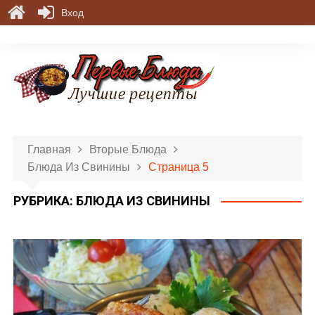
Вход
П
е
р
е
й
т
и
Главная
Вторые Блюда
к
Блюда Из Свинины
Страница 5
с
о
РУБРИКА:
БЛЮДА ИЗ СВИНИНЫ
д
е
р
ж
и
м
о