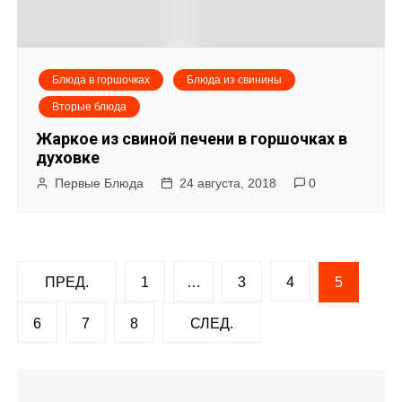
Блюда в горшочках
Блюда из свинины
Вторые блюда
Жаркое из свиной печени в горшочках в
духовке
Первые Блюда
24 августа, 2018
0
Н
ПРЕД.
1
…
3
4
5
а
6
7
8
СЛЕД.
в
и