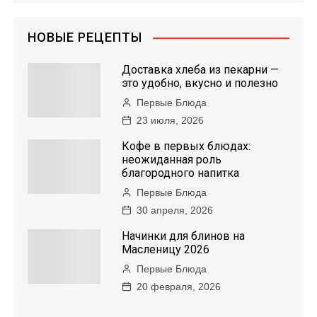
г
НОВЫЕ РЕЦЕПТЫ
а
Доставка хлеба из пекарни —
ц
это удобно, вкусно и полезно
Первые Блюда
и
23 июля, 2026
я
Кофе в первых блюдах:
неожиданная роль
п
благородного напитка
Первые Блюда
о
30 апреля, 2026
з
Начинки для блинов на
Масленицу 2026
а
Первые Блюда
20 февраля, 2026
п