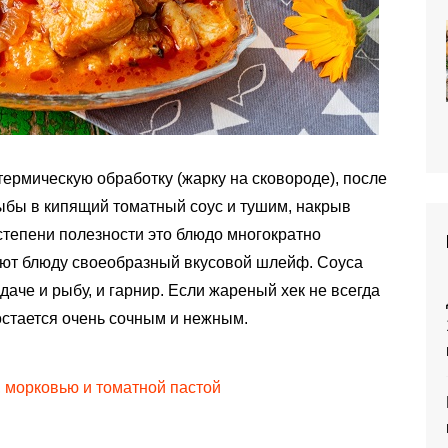
термическую обработку (жарку на сковороде), после
бы в кипящий томатный соус и тушим, накрыв
степени полезности это блюдо многократно
ют блюду своеобразный вкусовой шлейф. Соуса
даче и рыбу, и гарнир. Если жареный хек не всегда
остается очень сочным и нежным.
, морковью и томатной пастой