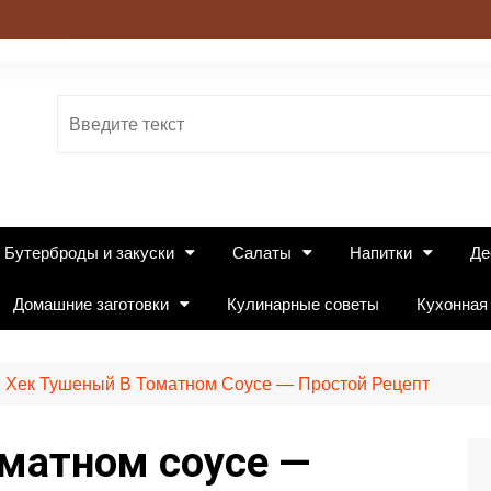
Бутерброды и закуски
Салаты
Напитки
Де
Домашние заготовки
Кулинарные советы
Кухонная
Хек Тушеный В Томатном Соусе — Простой Рецепт
оматном соусе —