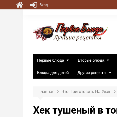
Вход
П
е
р
е
й
т
и
к
Первые блюда
Вторые блюда
с
о
Блюда для детей
Другие рецепты
д
е
р
Главная
Что Приготовить На Ужин
ж
и
Хек тушеный в т
м
о