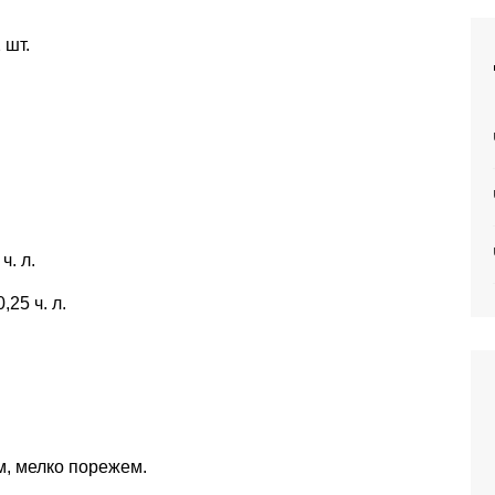
 шт.
. л.
25 ч. л.
м, мелко порежем.