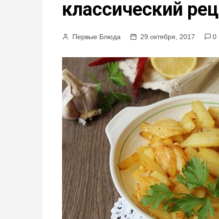
классический рец
м
у
Первые Блюда
29 октября, 2017
0