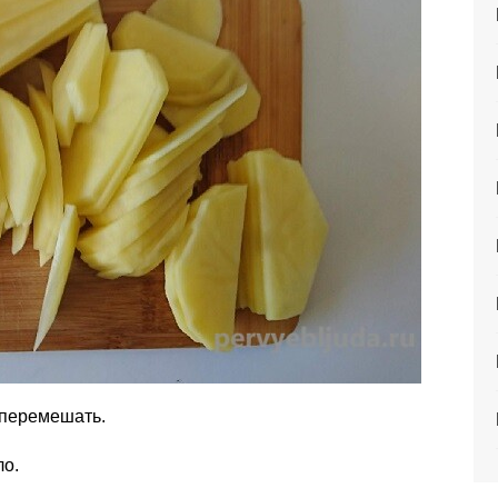
 перемешать.
ло.