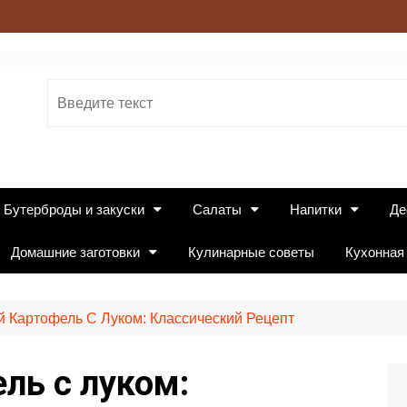
Бутерброды и закуски
Салаты
Напитки
Де
Домашние заготовки
Кулинарные советы
Кухонная
 Картофель С Луком: Классический Рецепт
ль с луком: