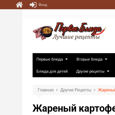
Вход
П
е
р
е
й
т
и
к
Первые блюда
Вторые блюда
с
о
Блюда для детей
Другие рецепты
д
е
р
Главная
Другие Рецепты
Жареный
ж
и
Жареный картофе
м
о