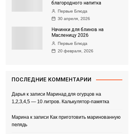
п
благородного напитка
Первые Блюда
о
30 апреля, 2026
з
Начинки для блинов на
Масленицу 2026
а
Первые Блюда
20 февраля, 2026
п
и
с
ПОСЛЕДНИЕ КОММЕНТАРИИ
я
Дарья
к записи
Маринад для огурцов на
1,2,3,4,5 — 10 литров. Калькулятор-памятка
м
Марина
к записи
Как приготовить маринованную
пелядь