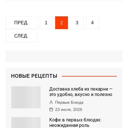
Н
ПРЕД.
1
2
3
4
а
СЛЕД.
в
и
г
НОВЫЕ РЕЦЕПТЫ
а
Доставка хлеба из пекарни —
ц
это удобно, вкусно и полезно
Первые Блюда
и
23 июля, 2026
я
Кофе в первых блюдах:
неожиданная роль