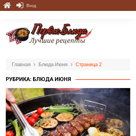
Вход
П
е
р
е
й
т
и
Главная
Блюда Июня
Страница 2
к
с
РУБРИКА:
БЛЮДА ИЮНЯ
о
д
е
р
ж
и
м
о