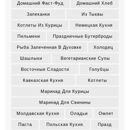
Домашний Фаст-Фуд
Домашний Хлеб
Запеканки
Из Тыквы
Котлеты Из Курицы
Немецкая Кухня
Пельмени
Праздничные Бутерброды
Рыба Запеченная В Духовке
Холодец
Шашлыки
Вегетарианские Супы
Восточные Сладости
Голубцы
Кавказская Кухня
Котлеты
Маринад Для Курицы
Маринад Для Свинины
Молдавская Кухня
Оладьи
Омлет
Паста
Польская Кухня
Празд