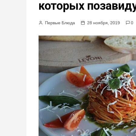
которых позавид
м
у
Первые Блюда
28 ноября, 2019
0