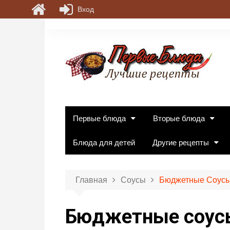
Вход
П
е
р
е
й
т
и
к
Первые блюда
Вторые блюда
с
о
Блюда для детей
Другие рецепты
д
е
р
Главная
Соусы
Бюджетные Соусы 
ж
и
Бюджетные соусы 
м
о