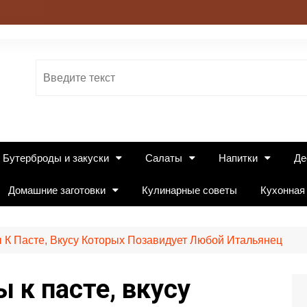
Бутерброды и закуски
Салаты
Напитки
Де
Домашние заготовки
Кулинарные советы
Кухонная
К Пасте, Вкусу Которых Позавидует Любой Итальянец
к пасте, вкусу