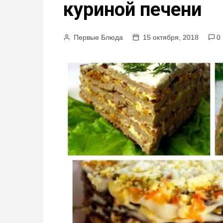
куриной печени
м
у
Первые Блюда
15 октября, 2018
0