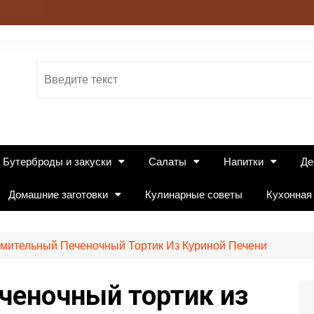
Бутерброды и закуски
Салаты
Напитки
Де
Домашние заготовки
Кулинарные советы
Кухонная
мительный Печеночный Тортик Из Куриной Печени
ченочный тортик из