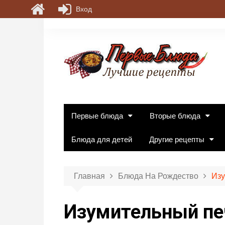
Вход
П
е
р
е
й
т
и
к
Первые блюда
Вторые блюда
с
о
Блюда для детей
Другие рецепты
д
е
р
Главная
Блюда На Рождество
Изу
ж
и
Изумительный пе
м
о