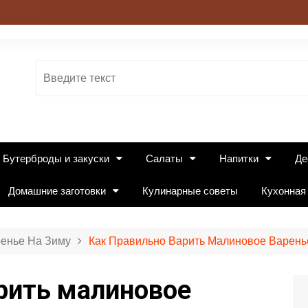
Бутерброды и закуски
Салаты
Напитки
Де
Домашние заготовки
Кулинарные советы
Кухонная
енье На Зиму
Как Правильно Варить Малиновое Варень
рить малиновое