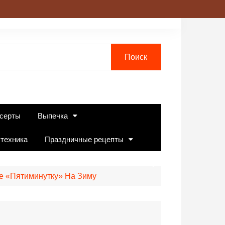
серты
Выпечка
 техника
Праздничные рецепты
е «Пятиминутку» На Зиму