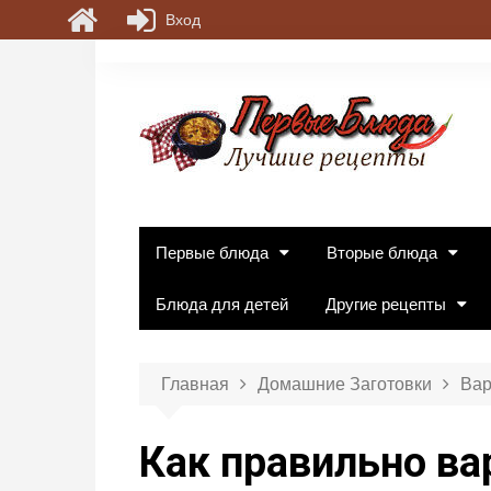
Вход
П
е
р
е
й
т
и
к
Первые блюда
Вторые блюда
с
о
Блюда для детей
Другие рецепты
д
е
р
Главная
Домашние Заготовки
Вар
ж
и
Как правильно ва
м
о