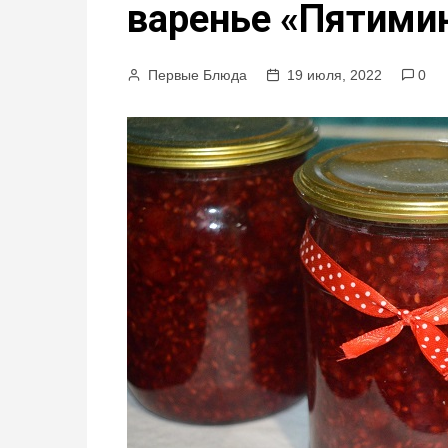
варенье «Пятимин
м
у
Первые Блюда
19 июля, 2022
0