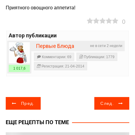
Приятного овощного аппетита!
0
Автор публикации
Первые Блюда
не в сети 2 недели
Комментарии: 69
Публикации: 1779
Регистрация: 21-04-2014
1 017,6
Н
Пред.
След.
а
ЕЩЕ РЕЦЕПТЫ ПО ТЕМЕ
в