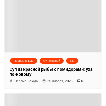
и
г
а
ц
и
я
Первые блюда
Суп с рыбой
Уха
п
Суп из красной рыбы с помидорами: уха
о
по-новому
Первые Блюда
25 января, 2026
0
з
а