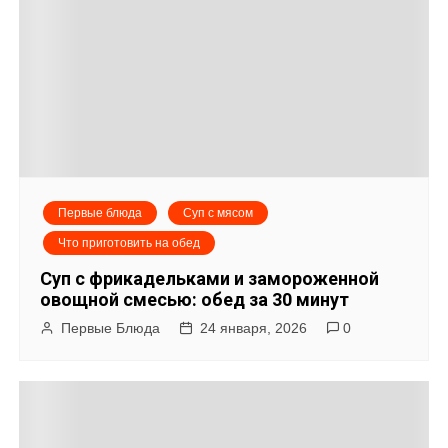
п
и
с
я
м
Первые блюда
Суп с мясом
Что приготовить на обед
Суп с фрикадельками и замороженной
овощной смесью: обед за 30 минут
Первые Блюда
24 января, 2026
0