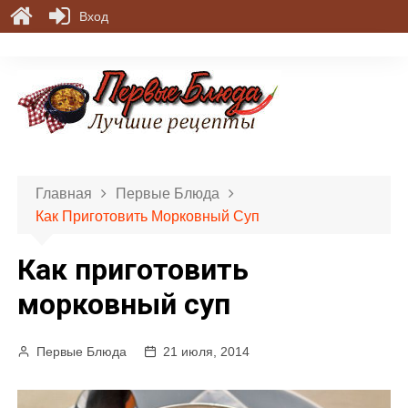
Вход
П
е
р
е
й
т
и
Главная
Первые Блюда
к
Как Приготовить Морковный Суп
с
о
Как приготовить
д
е
морковный суп
р
ж
Первые Блюда
21 июля, 2014
и
м
о