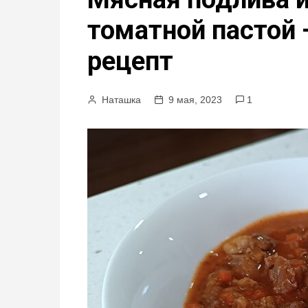
м
томатной пастой 
у
рецепт
Наташка
9 мая, 2023
1