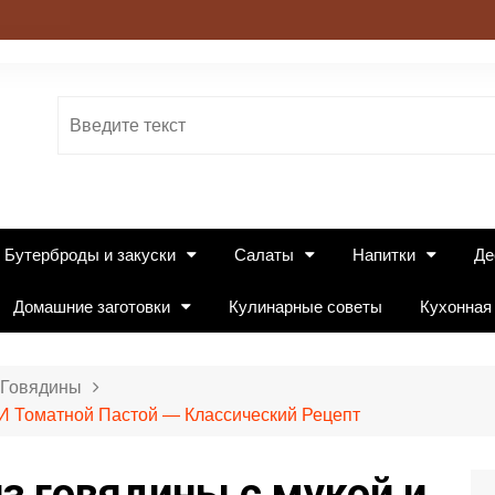
Бутерброды и закуски
Салаты
Напитки
Де
Домашние заготовки
Кулинарные советы
Кухонная
 Говядины
И Томатной Пастой — Классический Рецепт
з говядины с мукой и