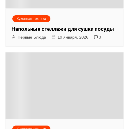
и
я
Кухонная техника
п
Напольные стеллажи для сушки посуды
о
Первые Блюда
19 января, 2026
0
з
а
п
и
с
я
м