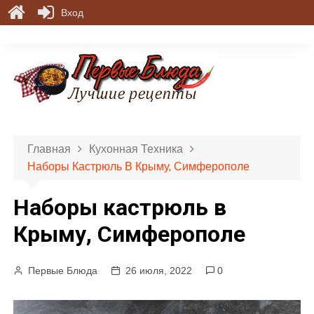
Вход
П
е
р
е
й
т
и
Главная
Кухонная Техника
к
Наборы Кастрюль В Крыму, Симферополе
с
о
Наборы кастрюль в
д
е
Крыму, Симферополе
р
ж
Первые Блюда
26 июля, 2022
0
и
м
о