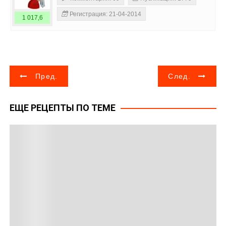
Регистрация: 21-04-2014
1 017,6
Н
Пред.
След.
а
ЕЩЕ РЕЦЕПТЫ ПО ТЕМЕ
в
и
г
а
ц