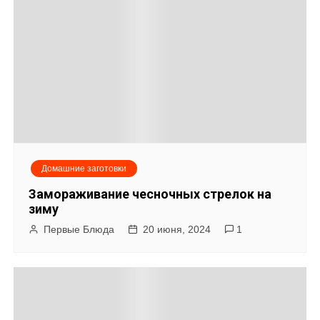
п
и
с
я
м
Домашние заготовки
Замораживание чесночных стрелок на
зиму
Первые Блюда
20 июня, 2024
1