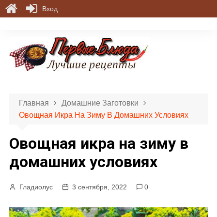
Вход
П
е
р
е
й
т
и
Главная
Домашние Заготовки
к
Овощная Икра На Зиму В Домашних Условиях
с
о
Овощная икра на зиму в
д
е
домашних условиях
р
ж
Гладиолус
3 сентября, 2022
0
и
м
о