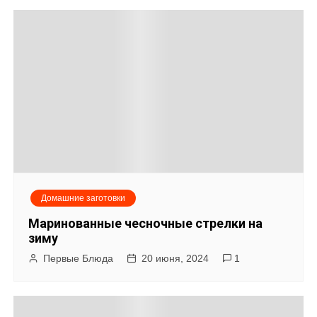
в
и
г
а
ц
и
я
Домашние заготовки
п
Маринованные чесночные стрелки на
о
зиму
Первые Блюда
20 июня, 2024
1
з
а