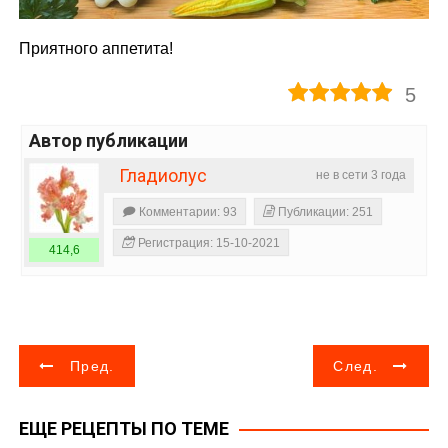
Приятного аппетита!
5
Автор публикации
Гладиолус
не в сети 3 года
Комментарии: 93
Публикации: 251
Регистрация: 15-10-2021
414,6
Н
Пред.
След.
а
ЕЩЕ РЕЦЕПТЫ ПО ТЕМЕ