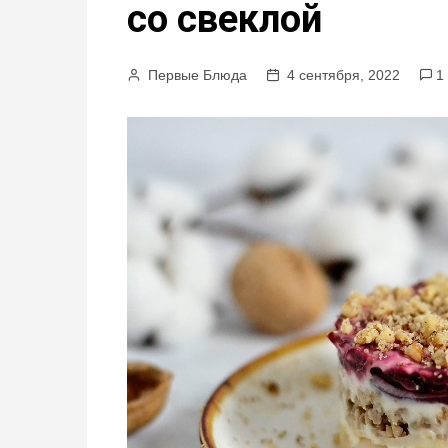
со свеклой
м
у
Первые Блюда
4 сентября, 2022
1