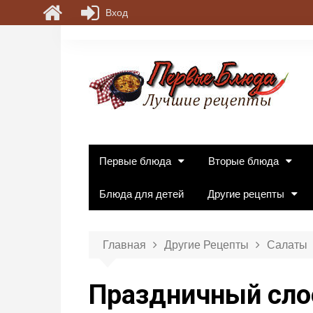
Вход
П
е
р
е
й
т
и
к
Первые блюда
Вторые блюда
с
о
Блюда для детей
Другие рецепты
д
е
р
Главная
Другие Рецепты
Салаты
ж
и
Праздничный сло
м
о