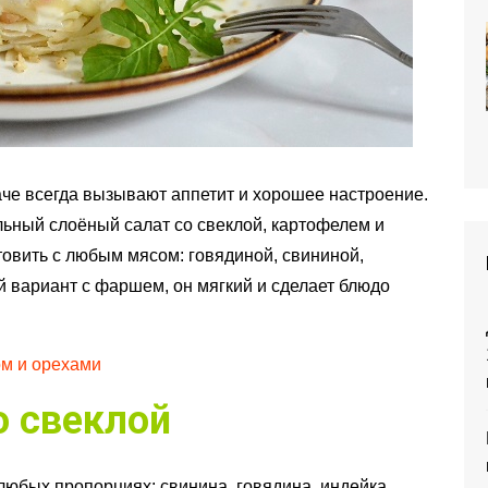
че всегда вызывают аппетит и хорошее настроение.
ьный слоёный салат со свеклой, картофелем и
товить с любым мясом: говядиной, свининой,
й вариант с фаршем, он мягкий и сделает блюдо
ом и орехами
о свеклой
юбых пропорциях: свинина, говядина, индейка,