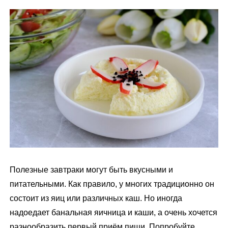
м
у
Полезные завтраки могут быть вкусными и
питательными. Как правило, у многих традиционно он
состоит из яиц или различных каш. Но иногда
надоедает банальная яичница и каши, а очень хочется
разнообразить первый приём пищи. Попробуйте