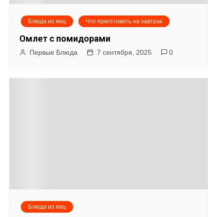
я
Блюда из яиц
Что приготовить на завтрак
п
Омлет с помидорами
о
Первые Блюда
7 сентября, 2025
0
з
а
п
и
с
я
м
Блюда из яиц