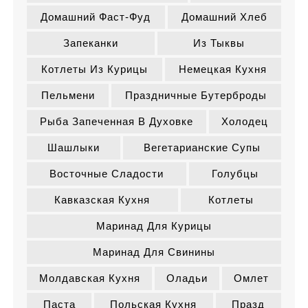
Домашний Фаст-Фуд
Домашний Хлеб
Запеканки
Из Тыквы
Котлеты Из Курицы
Немецкая Кухня
Пельмени
Праздничные Бутерброды
Рыба Запеченная В Духовке
Холодец
Шашлыки
Вегетарианские Супы
Восточные Сладости
Голубцы
Кавказская Кухня
Котлеты
Маринад Для Курицы
Маринад Для Свинины
Молдавская Кухня
Оладьи
Омлет
Паста
Польская Кухня
Празд