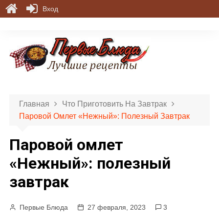
Вход
П
е
р
е
й
т
и
Главная
Что Приготовить На Завтрак
к
Паровой Омлет «Нежный»: Полезный Завтрак
с
о
Паровой омлет
д
е
«Нежный»: полезный
р
завтрак
ж
и
м
Первые Блюда
27 февраля, 2023
3
о