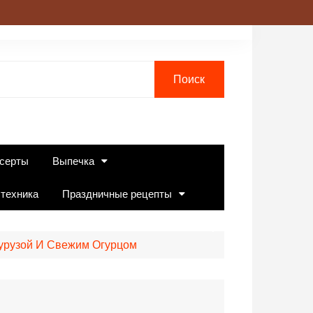
серты
Выпечка
 техника
Праздничные рецепты
урузой И Свежим Огурцом