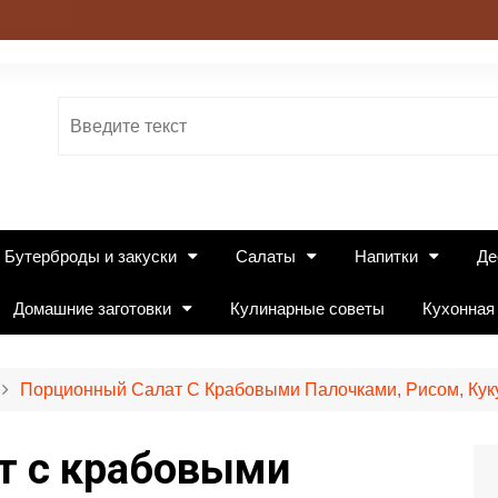
Бутерброды и закуски
Салаты
Напитки
Де
Домашние заготовки
Кулинарные советы
Кухонная
Порционный Салат С Крабовыми Палочками, Рисом, Кук
т с крабовыми