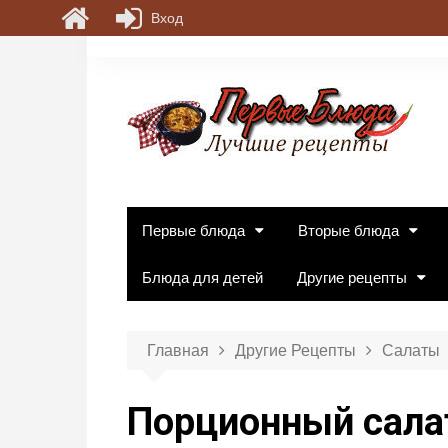
Вход
П
е
р
е
й
т
и
к
Первые блюда
Вторые блюда
с
о
Блюда для детей
Другие рецепты
д
е
р
Главная
Другие Рецепты
Салаты
ж
и
Порционный сала
м
о