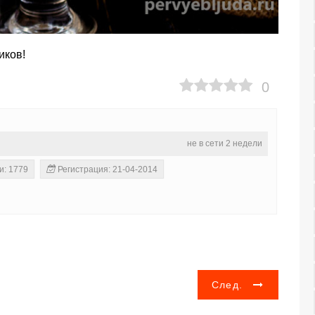
иков!
0
не в сети 2 недели
и: 1779
Регистрация: 21-04-2014
След.