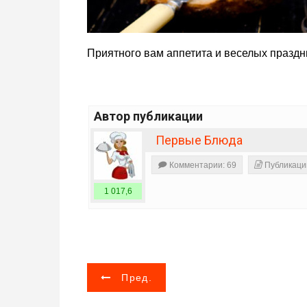
Приятного вам аппетита и веселых праздн
Автор публикации
Первые Блюда
Комментарии: 69
Публикаци
1 017,6
Н
Пред.
а