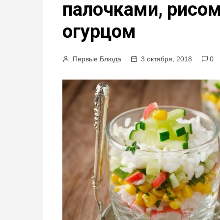
палочками, рисом
м
у
огурцом
Первые Блюда
3 октября, 2018
0