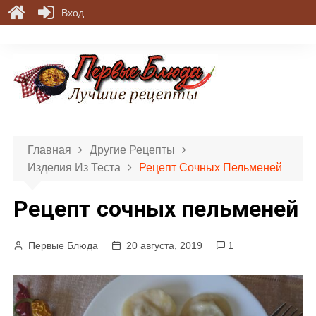
Вход
П
е
р
е
й
т
и
Главная
Другие Рецепты
к
Изделия Из Теста
Рецепт Сочных Пельменей
с
о
Рецепт сочных пельменей
д
е
р
Первые Блюда
20 августа, 2019
1
ж
и
м
о