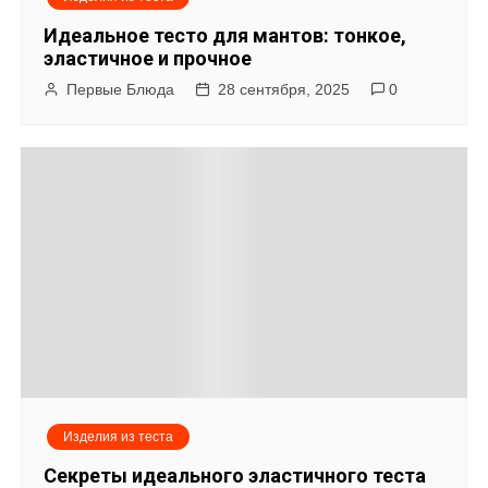
п
Идеальное тесто для мантов: тонкое,
о
эластичное и прочное
Первые Блюда
28 сентября, 2025
0
з
а
п
и
с
я
м
Изделия из теста
Секреты идеального эластичного теста