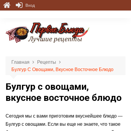
Вход
П
е
р
е
й
т
и
Главная
Рецепты
к
Булгур С Овощами, Вкусное Восточное Блюдо
с
о
Булгур с овощами,
д
е
вкусное восточное блюдо
р
ж
Сегодня мы с вами приготовим вкуснейшее блюдо —
и
м
Булгур с овощами. Если вы еще не знаете, что такое
о