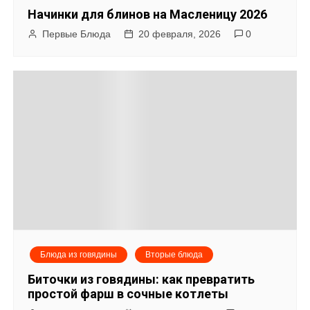
п
Начинки для блинов на Масленицу 2026
о
Первые Блюда
20 февраля, 2026
0
з
а
п
и
с
я
м
Блюда из говядины
Вторые блюда
Биточки из говядины: как превратить
простой фарш в сочные котлеты