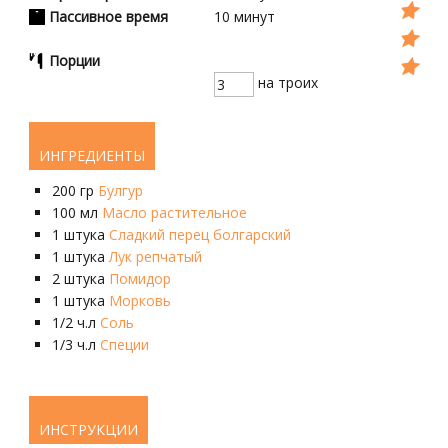
Пассивное время
10
минут
Порции
на троих
ИНГРЕДИЕНТЫ
200
гр
Булгур
100
мл
Масло растительное
1
штука
Сладкий перец болгарский
1
штука
Лук репчатый
2
штука
Помидор
1
штука
Морковь
1/2
ч.л
Соль
1/3
ч.л
Специи
ИНСТРУКЦИИ