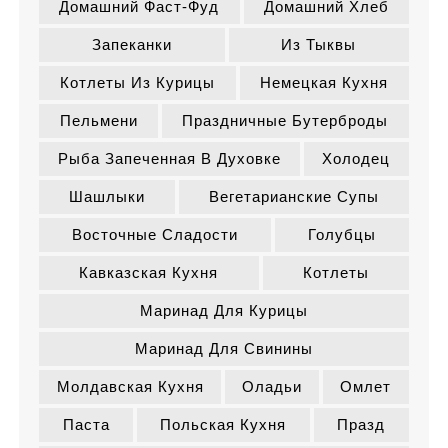
Домашний Фаст-Фуд
Домашний Хлеб
Запеканки
Из Тыквы
Котлеты Из Курицы
Немецкая Кухня
Пельмени
Праздничные Бутерброды
Рыба Запеченная В Духовке
Холодец
Шашлыки
Вегетарианские Супы
Восточные Сладости
Голубцы
Кавказская Кухня
Котлеты
Маринад Для Курицы
Маринад Для Свинины
Молдавская Кухня
Оладьи
Омлет
Паста
Польская Кухня
Празд