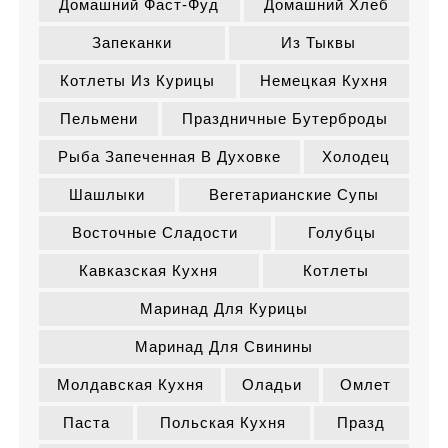
Домашний Фаст-Фуд
Домашний Хлеб
Запеканки
Из Тыквы
Котлеты Из Курицы
Немецкая Кухня
Пельмени
Праздничные Бутерброды
Рыба Запеченная В Духовке
Холодец
Шашлыки
Вегетарианские Супы
Восточные Сладости
Голубцы
Кавказская Кухня
Котлеты
Маринад Для Курицы
Маринад Для Свинины
Молдавская Кухня
Оладьи
Омлет
Паста
Польская Кухня
Празд