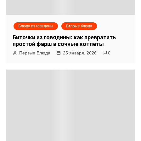
я
м
Блюда из говядины
Вторые блюда
Биточки из говядины: как превратить
простой фарш в сочные котлеты
Первые Блюда
25 января, 2026
0