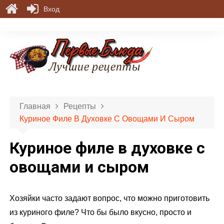
Вход
П
е
р
е
й
т
и
Главная
Рецепты
к
Куриное Филе В Духовке С Овощами И Сыром
с
о
Куриное филе в духовке с
д
е
овощами и сыром
р
ж
Хозяйки часто задают вопрос, что можно приготовить
и
м
из куриного филе? Что бы было вкусно, просто и
о