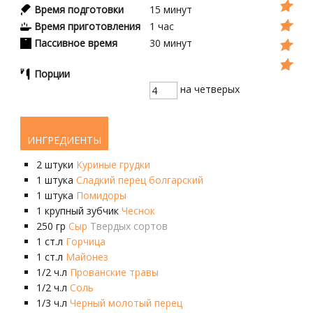
Время подготовки
15
минут
Время приготовления
1
час
Пассивное время
30
минут
Порции
на четверых
ИНГРЕДИЕНТЫ
2
штуки
Куриные грудки
1
штука
Сладкий перец болгарский
1
штука
Помидоры
1
крупный зубчик
Чеснок
250
гр
Сыр
Твердых сортов
1
ст.л
Горчица
1
ст.л
Майонез
1/2
ч.л
Прованские травы
1/2
ч.л
Соль
1/3
ч.л
Черный молотый перец