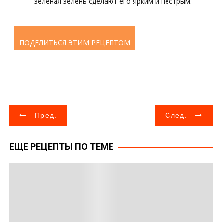
зеленая зелень сделают его ярким и пестрым.
ПОДЕЛИТЬСЯ ЭТИМ РЕЦЕПТОМ
Н
Пред.
След.
а
ЕЩЕ РЕЦЕПТЫ ПО ТЕМЕ
в
и
г
а