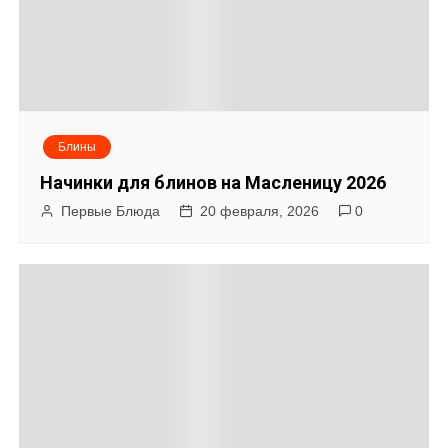
ц
и
я
Блины
п
Начинки для блинов на Масленицу 2026
о
Первые Блюда
20 февраля, 2026
0
з
а
п
и
с