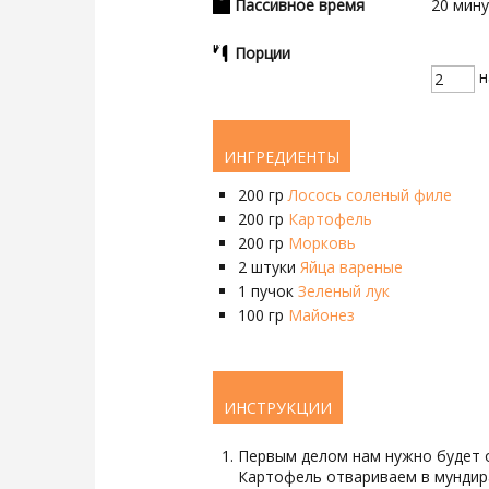
Пассивное время
20
мин
Порции
н
ИНГРЕДИЕНТЫ
200
гр
Лосось соленый филе
200
гр
Картофель
200
гр
Морковь
2
штуки
Яйца вареные
1
пучок
Зеленый лук
100
гр
Майонез
ИНСТРУКЦИИ
Первым делом нам нужно будет о
Картофель отвариваем в мундира