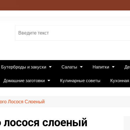
Бутерброды и закуски
Салаты
Напитки
Де
Домашние заготовки
Кулинарные советы
Кухонная
ого Лосося Слоеный
о лосося слоеный