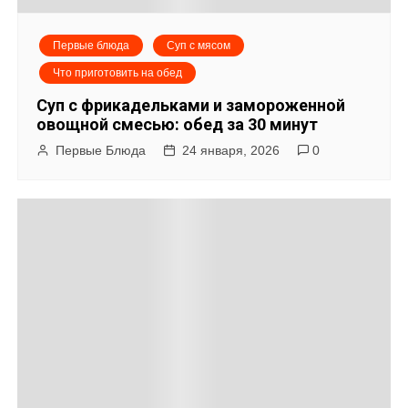
я
Первые блюда
Суп с мясом
п
Что приготовить на обед
о
Суп с фрикадельками и замороженной
овощной смесью: обед за 30 минут
з
Первые Блюда
24 января, 2026
0
а
п
и
с
я
м