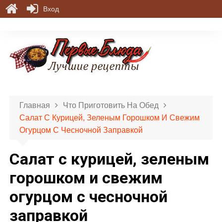
Вход
П
е
р
е
й
т
и
Главная
Что Приготовить На Обед
к
Салат С Курицей, Зеленым Горошком И Свежим
с
Огурцом С Чесночной Заправкой
о
д
Салат с курицей, зеленым
е
р
горошком и свежим
ж
огурцом с чесночной
и
м
заправкой
о