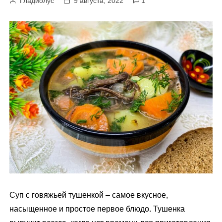
Гладиолус
9 августа, 2022
1
м
у
Суп с говяжьей тушенкой – самое вкусное,
насыщенное и простое первое блюдо. Тушенка