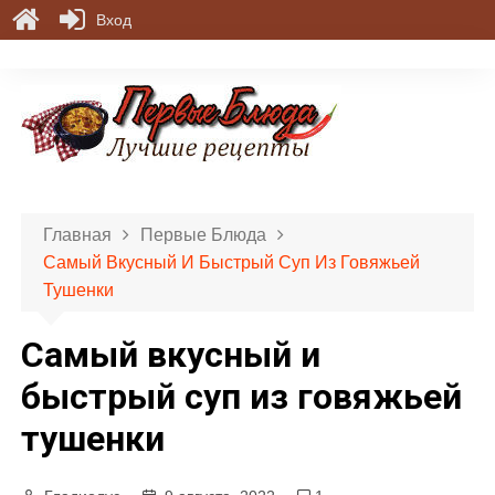
Вход
П
е
р
е
й
т
и
Главная
Первые Блюда
к
Самый Вкусный И Быстрый Суп Из Говяжьей
с
Тушенки
о
д
Самый вкусный и
е
р
быстрый суп из говяжьей
ж
тушенки
и
м
о