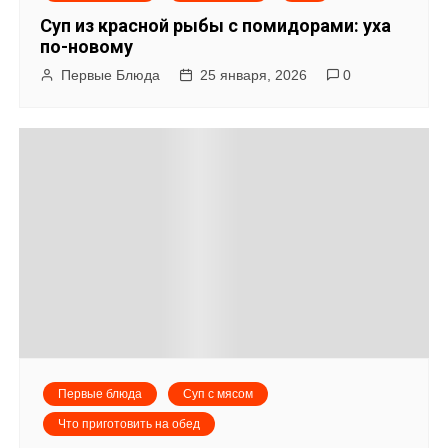
п
Суп из красной рыбы с помидорами: уха
о
по-новому
Первые Блюда
25 января, 2026
0
з
а
п
и
с
я
м
Первые блюда
Суп с мясом
Что приготовить на обед