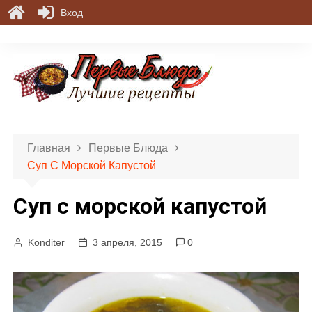
Вход
П
е
р
е
й
т
и
Главная
Первые Блюда
к
Суп С Морской Капустой
с
о
Суп с морской капустой
д
е
р
Konditer
3 апреля, 2015
0
ж
и
м
о