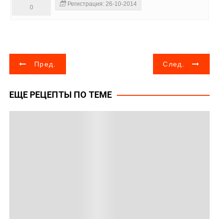
Регистрация: 26-10-2014
0
Н
Пред.
След.
а
ЕЩЕ РЕЦЕПТЫ ПО ТЕМЕ
в
и
г
а
ц
и