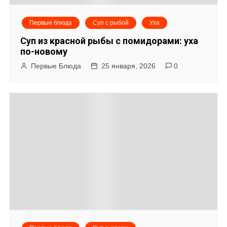
я
Первые блюда
Суп с рыбой
Уха
п
Суп из красной рыбы с помидорами: уха
о
по-новому
Первые Блюда
25 января, 2026
0
з
а
п
и
с
я
м