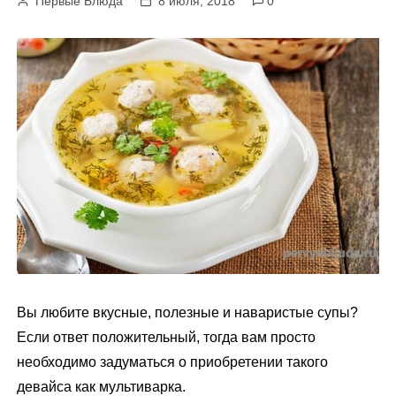
Первые Блюда
8 июля, 2018
0
м
у
Вы любите вкусные, полезные и наваристые супы?
Если ответ положительный, тогда вам просто
необходимо задуматься о приобретении такого
девайса как мультиварка.