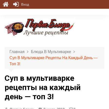
Вход
П
е
р
е
й
т
и
Главная
Блюда В Мультиварке
к
Суп В Мультиварке Рецепты На Каждый День —
с
Топ 3!
о
д
Суп в мультиварке
е
р
рецепты на каждый
ж
день — топ 3!
и
м
о