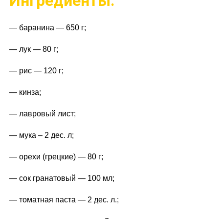
Ингредиенты:
— баранина — 650 г;
— лук — 80 г;
— рис — 120 г;
— кинза;
— лавровый лист;
— мука – 2 дес. л;
— орехи (грецкие) — 80 г;
— сок гранатовый — 100 мл;
— томатная паста — 2 дес. л.;