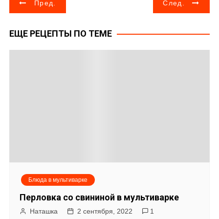
Н
Пред.
След.
а
ЕЩЕ РЕЦЕПТЫ ПО ТЕМЕ
в
и
г
а
ц
и
я
Блюда в мультиварке
п
Перловка со свининой в мультиварке
о
Наташка
2 сентября, 2022
1