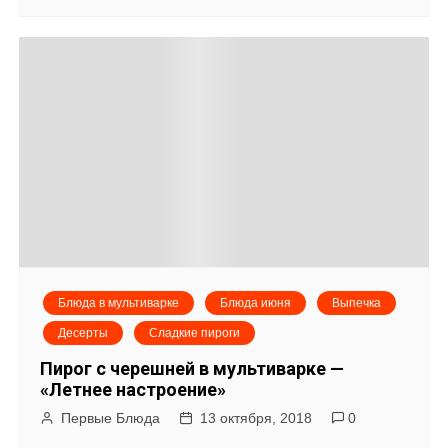
з
а
п
и
с
я
м
Блюда в мультиварке
Блюда июня
Выпечка
Десерты
Сладкие пироги
Пирог с черешней в мультиварке —
«Летнее настроение»
Первые Блюда
13 октября, 2018
0