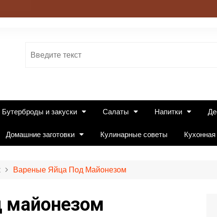
Бутерброды и закуски
Салаты
Напитки
Де
Домашние заготовки
Кулинарные советы
Кухонная
к
Вареные Яйца Под Майонезом
д майонезом