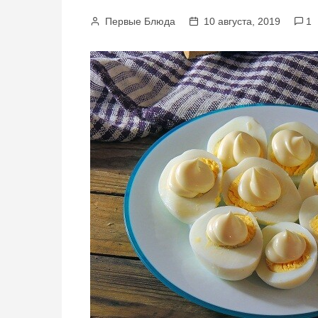
м
Первые Блюда
10 августа, 2019
1
у