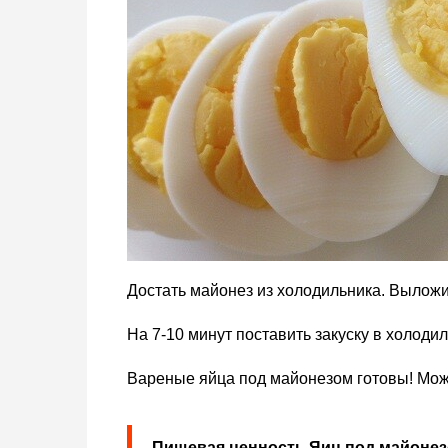
Достать майонез из холодильника. Выложи
На 7-10 минут поставить закуску в холоди
Вареные яйца под майонезом готовы! Можн
Пищевая ценность Яиц под майоне