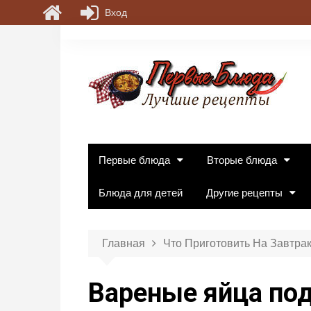
Вход
П
е
р
е
й
т
и
к
Первые блюда
Вторые блюда
с
о
Блюда для детей
Другие рецепты
д
е
р
Главная
Что Приготовить На Завтра
ж
и
Вареные яйца по
м
о