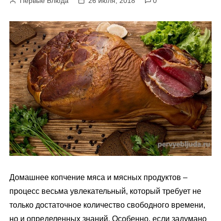
Первые Блюда
26 июля, 2018
0
м
у
Домашнее копчение мяса и мясных продуктов –
процесс весьма увлекательный, который требует не
только достаточное количество свободного времени,
но и определенных знаний. Особенно, если задумано