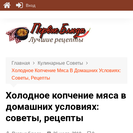
Вход
П
е
р
е
й
т
и
Главная
Кулинарные Советы
к
Холодное Копчение Мяса В Домашних Условиях:
с
Советы, Рецепты
о
д
Холодное копчение мяса в
е
р
домашних условиях:
ж
советы, рецепты
и
м
о