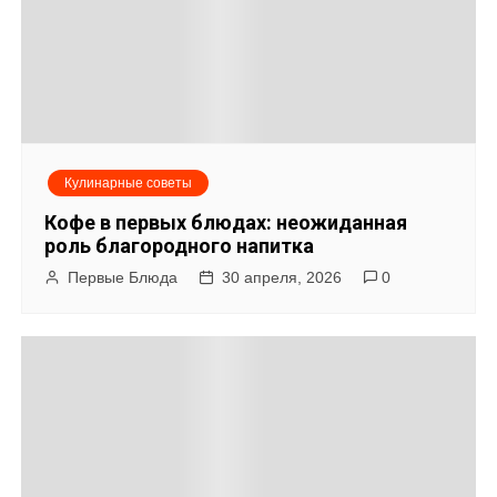
с
я
м
Кулинарные советы
Кофе в первых блюдах: неожиданная
роль благородного напитка
Первые Блюда
30 апреля, 2026
0