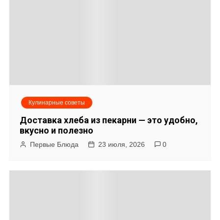
г
а
ц
и
я
Кулинарные советы
п
Доставка хлеба из пекарни — это удобно,
о
вкусно и полезно
Первые Блюда
23 июля, 2026
0
з
а
п
и