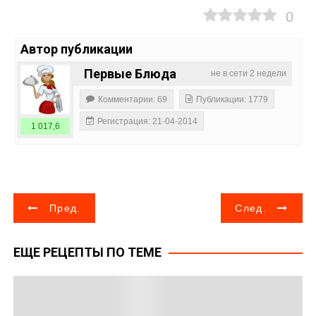
0
Автор публикации
Первые Блюда
не в сети 2 недели
Комментарии: 69
Публикации: 1779
Регистрация: 21-04-2014
1 017,6
Н
Пред.
След.
а
ЕЩЕ РЕЦЕПТЫ ПО ТЕМЕ
в
и