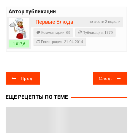
Автор публикации
Первые Блюда
не в сети 2 недели
Комментарии: 69
Публикации: 1779
Регистрация: 21-04-2014
1 017,6
Н
Пред.
След.
а
ЕЩЕ РЕЦЕПТЫ ПО ТЕМЕ
в
и
г