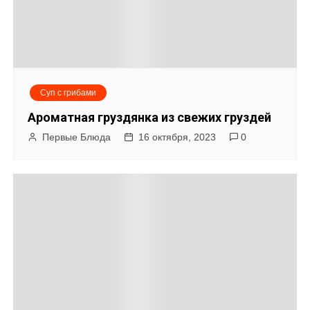
с
я
м
Суп с грибами
Ароматная груздянка из свежих груздей
Первые Блюда
16 октября, 2023
0