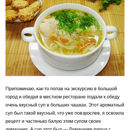
м
у
Припоминаю, как-то попав на экскурсию в большой
город и обедая в местном ресторане подали к обеду
очень вкусный суп в больших чашках. Этот ароматный
суп был такой вкусный, что уже повзрослев, я освоила
рецепт и частенько балую этим супом своих
домашних. А суп этот был — Домашняя лапша с