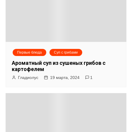
а
ц
и
я
Первые блюда
Суп с грибами
п
Ароматный суп из сушеных грибов с
о
картофелем
Гладиолус
19 марта, 2024
1
з
а
п
и