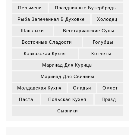
Пельмени
Праздничные Бутерброды
Рыба Запеченная В Духовке
Холодец
Шашлыки
Вегетарианские Супы
Восточные Сладости
Голубцы
Кавказская Кухня
Котлеты
Маринад Для Курицы
Маринад Для Свинины
Молдавская Кухня
Оладьи
Омлет
Паста
Польская Кухня
Празд
Сырники