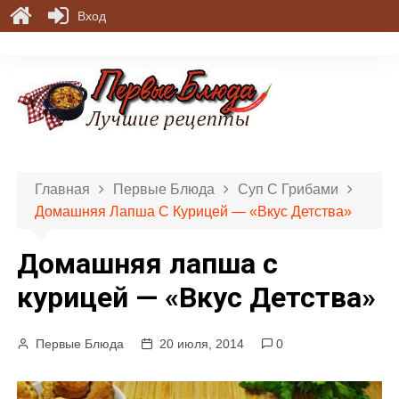
Вход
П
е
р
е
й
т
и
Главная
Первые Блюда
Суп С Грибами
к
Домашняя Лапша С Курицей — «Вкус Детства»
с
о
Домашняя лапша с
д
е
курицей — «Вкус Детства»
р
ж
Первые Блюда
20 июля, 2014
0
и
м
о