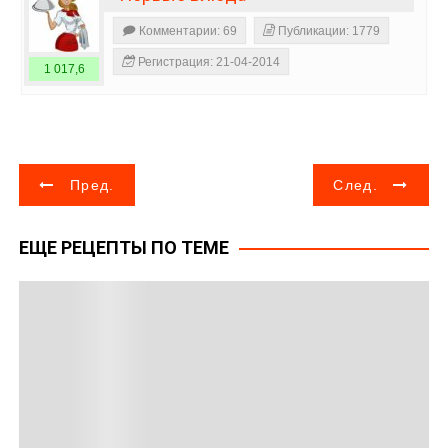
Комментарии: 69
Публикации: 1779
Регистрация: 21-04-2014
1 017,6
Н
Пред.
След.
а
ЕЩЕ РЕЦЕПТЫ ПО ТЕМЕ
в
и
г
а
ц