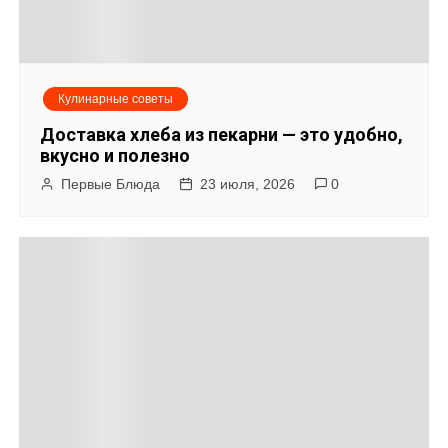
и
я
Кулинарные советы
п
Доставка хлеба из пекарни — это удобно,
о
вкусно и полезно
Первые Блюда
23 июля, 2026
0
з
а
п
и
с
я