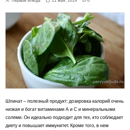
Первые Блюда
21 мая, 2019
0
м
у
Шпинат – полезный продукт: дозировка калорий очень
низкая и богат витаминами А и С и минеральными
солями. Он идеально подходит для тех, кто соблюдает
диету и повышает иммунитет. Кроме того, в нем