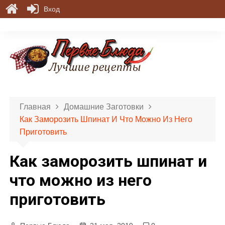
Вход
П
е
р
е
й
т
и
Главная
Домашние Заготовки
к
Как Заморозить Шпинат И Что Можно Из Него
с
Приготовить
о
д
Как заморозить шпинат и
е
р
что можно из него
ж
приготовить
и
м
о