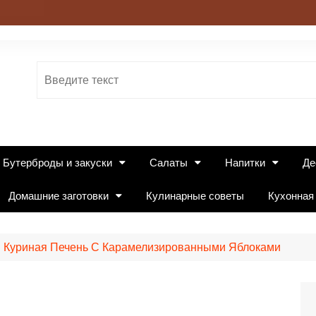
Бутерброды и закуски
Салаты
Напитки
Де
Домашние заготовки
Кулинарные советы
Кухонная
Куриная Печень С Карамелизированными Яблоками