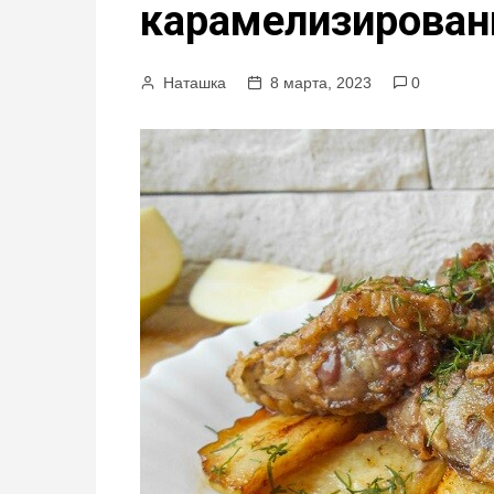
карамелизирова
м
у
Наташка
8 марта, 2023
0