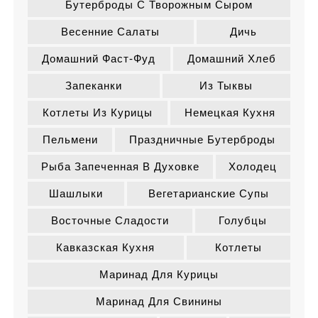
Бутерброды С Творожным Сыром
Весенние Салаты
Дичь
Домашний Фаст-Фуд
Домашний Хлеб
Запеканки
Из Тыквы
Котлеты Из Курицы
Немецкая Кухня
Пельмени
Праздничные Бутерброды
Рыба Запеченная В Духовке
Холодец
Шашлыки
Вегетарианские Супы
Восточные Сладости
Голубцы
Кавказская Кухня
Котлеты
Маринад Для Курицы
Маринад Для Свинины