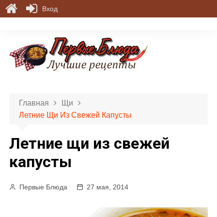
Вход
П
е
р
е
й
т
и
Главная
Щи
к
Летние Щи Из Свежей Капусты
с
о
Летние щи из свежей
д
е
капусты
р
ж
Первые Блюда
27 мая, 2014
и
м
о