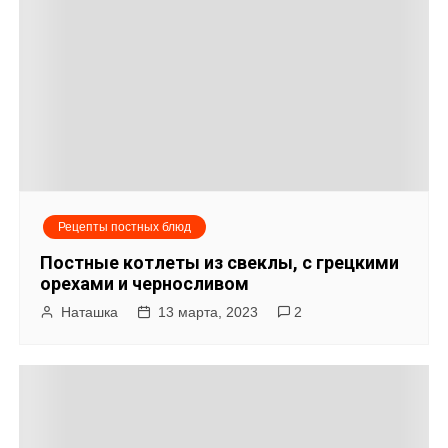
п
и
с
я
м
Рецепты постных блюд
Постные котлеты из свеклы, с грецкими
орехами и черносливом
Наташка
13 марта, 2023
2