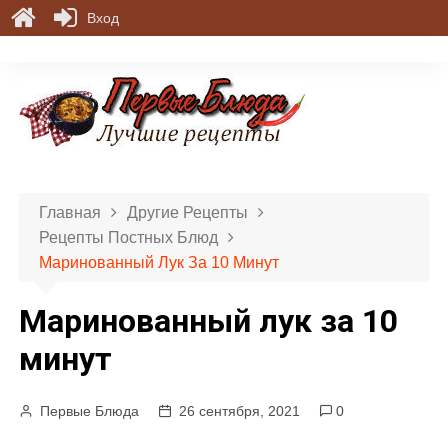
Вход
П
е
р
е
й
т
и
Главная
Другие Рецепты
к
Рецепты Постных Блюд
с
Маринованный Лук За 10 Минут
о
д
Маринованный лук за 10
е
р
минут
ж
и
Первые Блюда
26 сентября, 2021
0
м
о