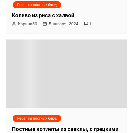
Рецепты постных блюд
п
Коливо из риса с халвой
о
Карина56
5 января, 2024
1
з
а
п
и
с
я
м
Рецепты постных блюд
Постные котлеты из свеклы, с грецкими