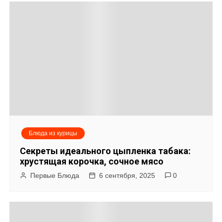
и
г
а
ц
и
я
Блюда из курицы
п
Секреты идеального цыпленка табака:
о
хрустящая корочка, сочное мясо
Первые Блюда
6 сентября, 2025
0
з
а