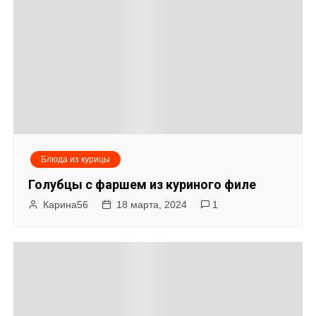
п
и
с
я
м
Блюда из курицы
Голубцы с фаршем из куриного филе
Карина56
18 марта, 2024
1