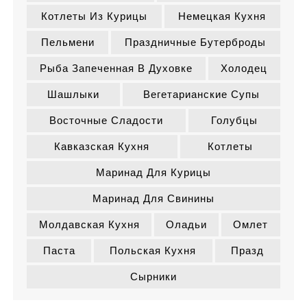
Котлеты Из Курицы
Немецкая Кухня
Пельмени
Праздничные Бутерброды
Рыба Запеченная В Духовке
Холодец
Шашлыки
Вегетарианские Супы
Восточные Сладости
Голубцы
Кавказская Кухня
Котлеты
Маринад Для Курицы
Маринад Для Свинины
Молдавская Кухня
Оладьи
Омлет
Паста
Польская Кухня
Празд
Сырники