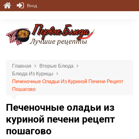
Вход
П
е
р
е
й
т
и
Главная
Вторые Блюда
к
Блюда Из Курицы
с
Печеночные Оладьи Из Куриной Печени Рецепт
о
Пошагово
д
е
Печеночные оладьи из
р
ж
куриной печени рецепт
и
пошагово
м
о