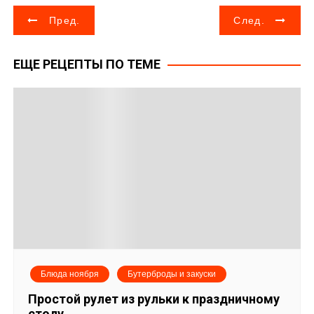
Н
Пред.
След.
а
ЕЩЕ РЕЦЕПТЫ ПО ТЕМЕ
в
и
г
а
ц
и
я
Блюда ноября
Бутерброды и закуски
п
Простой рулет из рульки к праздничному
столу