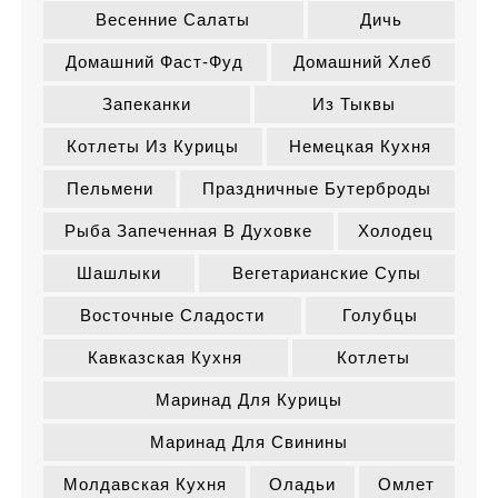
Весенние Салаты
Дичь
Домашний Фаст-Фуд
Домашний Хлеб
Запеканки
Из Тыквы
Котлеты Из Курицы
Немецкая Кухня
Пельмени
Праздничные Бутерброды
Рыба Запеченная В Духовке
Холодец
Шашлыки
Вегетарианские Супы
Восточные Сладости
Голубцы
Кавказская Кухня
Котлеты
Маринад Для Курицы
Маринад Для Свинины
Молдавская Кухня
Оладьи
Омлет