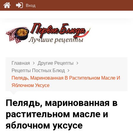
Вход
П
е
р
е
й
т
и
Главная
Другие Рецепты
к
Рецепты Постных Блюд
с
Пелядь, Маринованная В Растительном Масле И
о
Яблочном Уксусе
д
е
Пелядь, маринованная в
р
ж
растительном масле и
и
яблочном уксусе
м
о