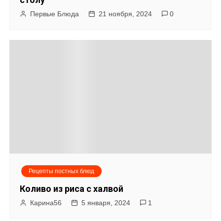
о
Первые Блюда
21 ноября, 2024
0
з
а
п
и
с
я
м
Рецепты постных блюд
Коливо из риса с халвой
Карина56
5 января, 2024
1