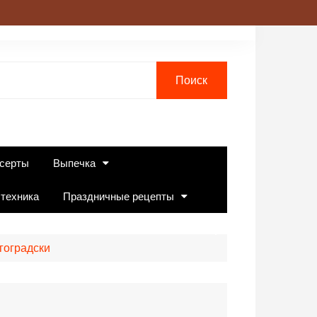
серты
Выпечка
 техника
Праздничные рецепты
гоградски