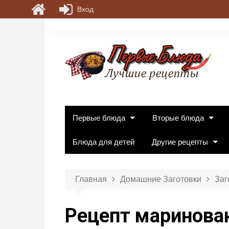
Вход
П
е
р
е
й
т
и
к
Первые блюда
Вторые блюда
с
о
Блюда для детей
Другие рецепты
д
е
р
Главная
Домашние Заготовки
Заг
ж
и
Рецепт маринован
м
о