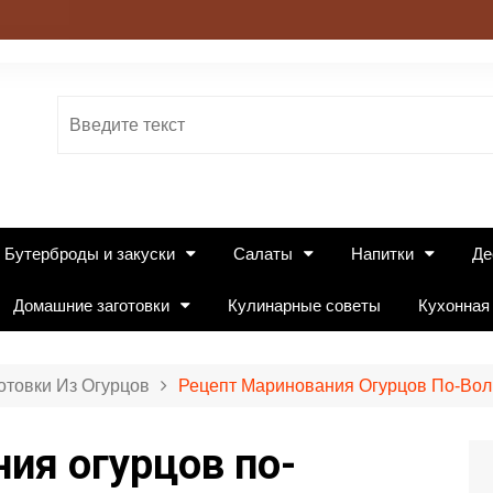
Бутерброды и закуски
Салаты
Напитки
Де
Домашние заготовки
Кулинарные советы
Кухонная
отовки Из Огурцов
Рецепт Маринования Огурцов По-Вол
ия огурцов по-