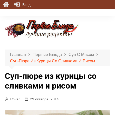
Вход
П
е
р
е
й
т
и
Главная
Первые Блюда
Суп С Мясом
к
Суп-Пюре Из Курицы Со Сливками И Рисом
с
о
Суп-пюре из курицы со
д
е
сливками и рисом
р
ж
Povar
29 октября, 2014
и
м
о