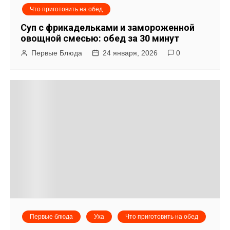
п
Что приготовить на обед
о
Суп с фрикадельками и замороженной
овощной смесью: обед за 30 минут
з
Первые Блюда
24 января, 2026
0
а
п
и
с
я
м
Первые блюда
Уха
Что приготовить на обед