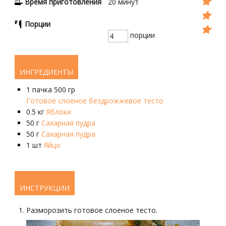
Время приготовления
20
минут
Порции
порции
ИНГРЕДИЕНТЫ
1
пачка 500 гр
Готовое слоеное бездрожжевое тесто
0.5
кг
Яблоки
50
г
Сахарная пудра
50
г
Сахарная пудра
1
шт
Яйцо
ИНСТРУКЦИИ
Разморозить готовое слоеное тесто.