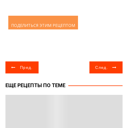
ПОДЕЛИТЬСЯ ЭТИМ РЕЦЕПТОМ
Н
Пред.
След.
а
ЕЩЕ РЕЦЕПТЫ ПО ТЕМЕ
в
и
г