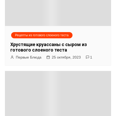
я
м
Рецепты из готового слоеного теста
Хрустящие круассаны с сыром из
готового слоеного теста
Первые Блюда
25 октября, 2023
1