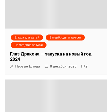
а
ц
и
я
Блюда для детей
Бутерброды и закуски
п
Новогодние закуски
о
Глаз Дракона — закуска на новый год
2024
з
Первые Блюда
8 декабря, 2023
2
а
п
и
с