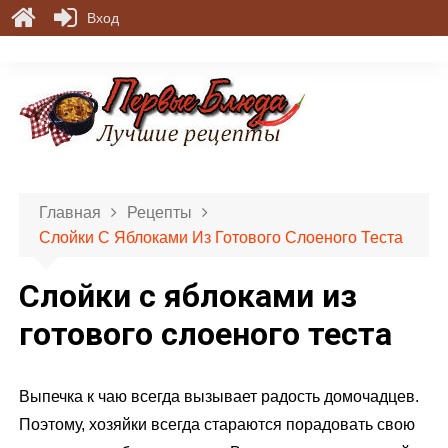
Вход
П
е
р
е
й
т
и
Главная
Рецепты
к
Слойки С Яблоками Из Готового Слоеного Теста
с
о
Слойки с яблоками из
д
е
готового слоеного теста
р
ж
Выпечка к чаю всегда вызывает радость домочадцев.
и
м
Поэтому, хозяйки всегда стараются порадовать свою
о