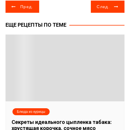
Н
Пред.
След.
а
ЕЩЕ РЕЦЕПТЫ ПО ТЕМЕ
в
и
г
а
ц
и
я
Блюда из курицы
п
Секреты идеального цыпленка табака:
хрустящая корочка, сочное мясо