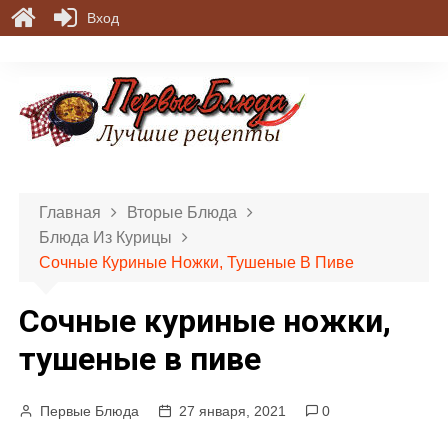
Вход
П
е
р
е
й
т
и
Главная
Вторые Блюда
к
Блюда Из Курицы
с
Сочные Куриные Ножки, Тушеные В Пиве
о
д
Сочные куриные ножки,
е
р
тушеные в пиве
ж
и
Первые Блюда
27 января, 2021
0
м
о