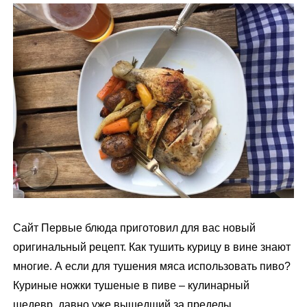
м
у
Сайт Первые блюда приготовил для вас новый
оригинальный рецепт. Как тушить курицу в вине знают
многие. А если для тушения мяса использовать пиво?
Куриные ножки тушеные в пиве – кулинарный
шедевр, давно уже вышедший за пределы