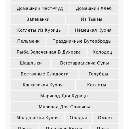
Домашний Фаст-Фуд
Домашний Хлеб
Запеканки
Из Тыквы
Котлеты Из Курицы
Немецкая Кухня
Пельмени
Праздничные Бутерброды
Рыба Запеченная В Духовке
Холодец
Шашлыки
Вегетарианские Супы
Восточные Сладости
Голубцы
Кавказская Кухня
Котлеты
Маринад Для Курицы
Маринад Для Свинины
Молдавская Кухня
Оладьи
Омлет
Паста
Польская Кухня
Празд