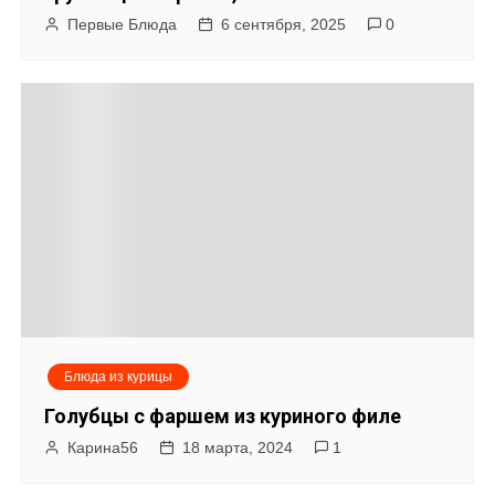
о
Первые Блюда
6 сентября, 2025
0
з
а
п
и
с
я
м
Блюда из курицы
Голубцы с фаршем из куриного филе
Карина56
18 марта, 2024
1