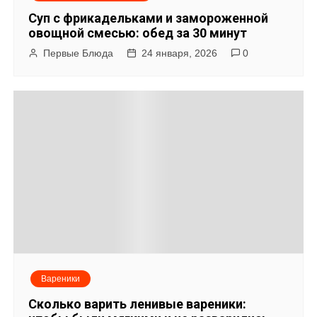
о
Суп с фрикадельками и замороженной
овощной смесью: обед за 30 минут
з
Первые Блюда
24 января, 2026
0
а
п
и
с
я
м
Вареники
Сколько варить ленивые вареники: