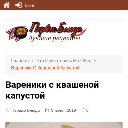
Вход
П
е
р
е
й
т
и
Главная
Что Приготовить На Обед
к
Вареники С Квашеной Капустой
с
о
Вареники с квашеной
д
е
капустой
р
ж
Первые Блюда
9 июня, 2019
0
и
м
о