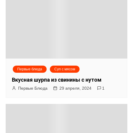
и
с
я
м
Первые блюда
Суп с мясом
Вкусная шурпа из свинины с нутом
Первые Блюда
29 апреля, 2024
1