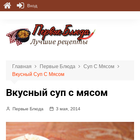
Вход
П
е
р
е
й
т
и
Главная
Первые Блюда
Суп С Мясом
к
Вкусный Суп С Мясом
с
о
Вкусный суп с мясом
д
е
р
Первые Блюда
3 мая, 2014
ж
и
м
о