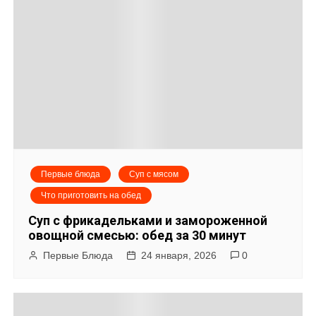
и
г
а
ц
и
я
Первые блюда
Суп с мясом
п
Что приготовить на обед
о
Суп с фрикадельками и замороженной
овощной смесью: обед за 30 минут
з
Первые Блюда
24 января, 2026
0
а
п