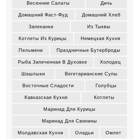
Весенние Салаты
Дичь
Домашний Фаст-Фуд
Домашний Хлеб
Запеканки
Из Тыквы
Котлеты Из Курицы
Немецкая Кухня
Пельмени
Праздничные Бутерброды
Рыба Запеченная В Духовке
Холодец
Шашлыки
Вегетарианские Супы
Восточные Сладости
Голубцы
Кавказская Кухня
Котлеты
Маринад Для Курицы
Маринад Для Свинины
Молдавская Кухня
Оладьи
Омлет