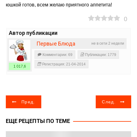
юшкой готов, всем желаю приятного аппетита!
0
Автор публикации
Первые Блюда
не в сети 2 недели
Комментарии: 69
Публикации: 1779
Регистрация: 21-04-2014
1 017,6
Н
Пред.
След.
а
ЕЩЕ РЕЦЕПТЫ ПО ТЕМЕ
в