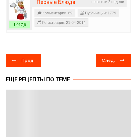
Первые Блюда
не в сети 2 недели
Комментарии: 69
Публикации: 1779
Регистрация: 21-04-2014
1 017,6
Н
Пред.
След.
а
ЕЩЕ РЕЦЕПТЫ ПО ТЕМЕ
в
и
г
а