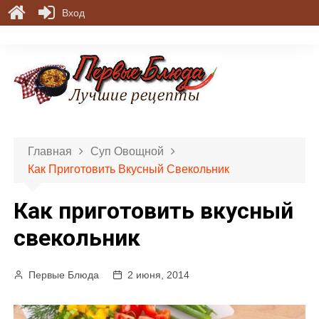
Вход
П
е
р
е
й
т
и
Главная
Суп Овощной
к
Как Приготовить Вкусный Свекольник
с
о
Как приготовить вкусный
д
е
свекольник
р
ж
Первые Блюда
2 июня, 2014
и
м
о