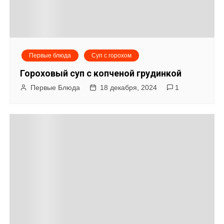
ц
и
я
Первые блюда
Суп с горохом
п
Гороховый суп с копченой грудинкой
о
Первые Блюда
18 декабря, 2024
1
з
а
п
и
с
я