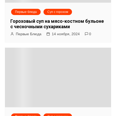
м
Первые блюда
Суп с горохом
Гороховый суп на мясо-костном бульоне
с чесночными сухариками
Первые Блюда
14 ноября, 2024
0