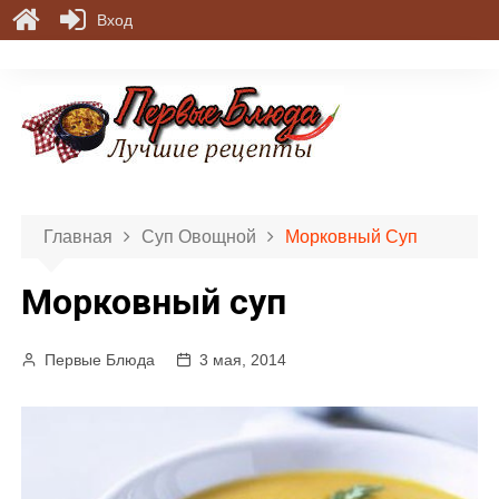
Вход
П
е
р
е
й
т
и
Главная
Суп Овощной
Морковный Суп
к
с
Морковный суп
о
д
е
Первые Блюда
3 мая, 2014
р
ж
и
м
о