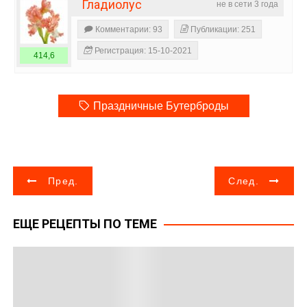
Гладиолус
не в сети 3 года
Комментарии: 93
Публикации: 251
Регистрация: 15-10-2021
414,6
Праздничные Бутерброды
Н
Пред.
След.
а
ЕЩЕ РЕЦЕПТЫ ПО ТЕМЕ
в
и
г