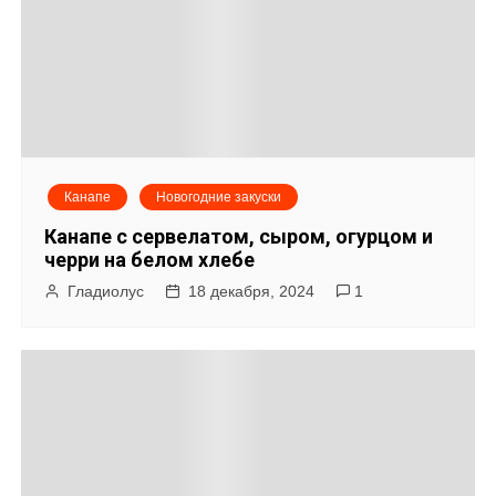
а
ц
и
я
Канапе
Новогодние закуски
п
Канапе с сервелатом, сыром, огурцом и
о
черри на белом хлебе
Гладиолус
18 декабря, 2024
1
з
а
п
и