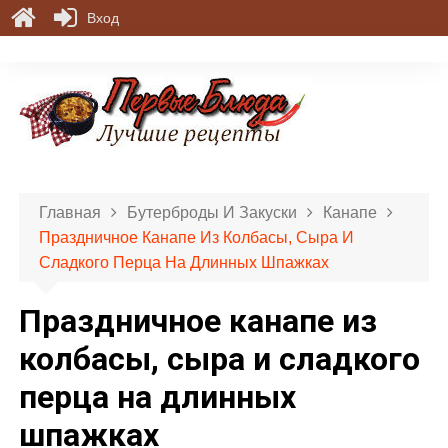
Вход
П
е
р
е
й
т
и
Главная
Бутерброды И Закуски
Канапе
к
Праздничное Канапе Из Колбасы, Сыра И
с
Сладкого Перца На Длинных Шпажках
о
д
Праздничное канапе из
е
р
колбасы, сыра и сладкого
ж
перца на длинных
и
м
шпажках
о