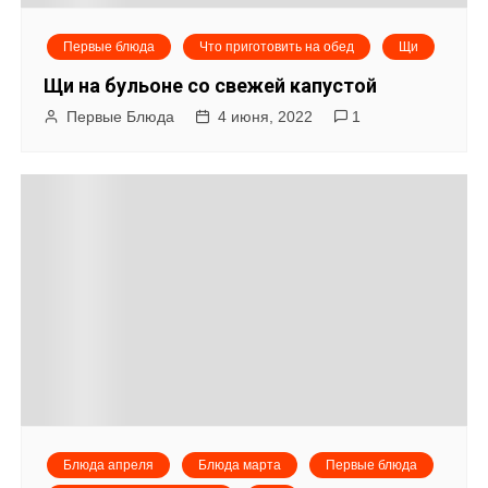
я
Первые блюда
Что приготовить на обед
Щи
п
Щи на бульоне со свежей капустой
о
Первые Блюда
4 июня, 2022
1
з
а
п
и
с
я
м
Блюда апреля
Блюда марта
Первые блюда