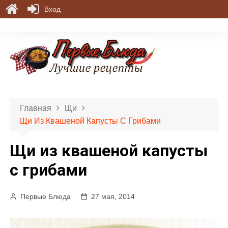
Вход
П
е
р
е
й
т
и
Главная
Щи
к
Щи Из Квашеной Капусты С Грибами
с
о
Щи из квашеной капусты
д
е
с грибами
р
ж
Первые Блюда
27 мая, 2014
и
м
о