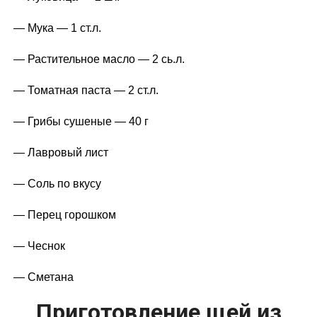
— Мука — 1 ст.л.
— Растительное масло — 2 сь.л.
— Томатная паста — 2 ст.л.
— Грибы сушеные — 40 г
— Лавровый лист
— Соль по вкусу
— Перец горошком
— Чеснок
— Сметана
Приготовление щей из