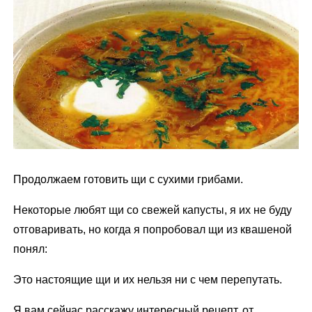
м
у
Продолжаем готовить щи с сухими грибами.
Некоторые любят щи со свежей капусты, я их не буду
отговаривать, но когда я попробовал щи из квашеной
понял:
Это настоящие щи и их нельзя ни с чем перепутать.
Я вам сейчас расскажу интересный рецепт, от