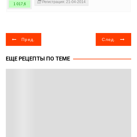
Регистрация: 21-04-2014
1 017,6
Н
Пред.
След.
а
ЕЩЕ РЕЦЕПТЫ ПО ТЕМЕ
в
и
г
а
ц
и