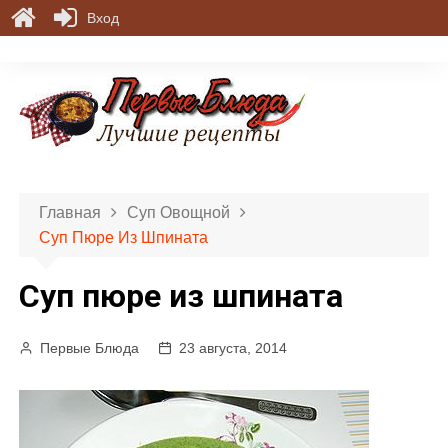
Вход
П
е
р
е
й
т
и
Главная
Суп Овощной
к
Суп Пюре Из Шпината
с
о
Суп пюре из шпината
д
е
р
Первые Блюда
23 августа, 2014
ж
и
м
о