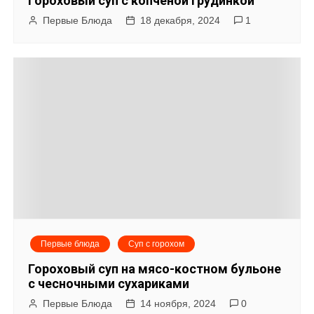
Гороховый суп с копченой грудинкой
о
Первые Блюда
18 декабря, 2024
1
з
а
п
и
с
я
м
Первые блюда
Суп с горохом
Гороховый суп на мясо-костном бульоне
с чесночными сухариками
Первые Блюда
14 ноября, 2024
0