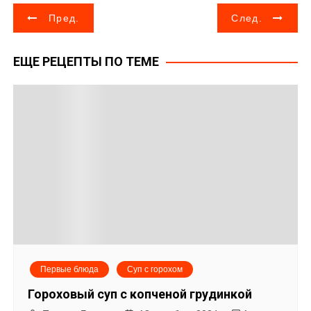
Н
Пред.
След.
а
ЕЩЕ РЕЦЕПТЫ ПО ТЕМЕ
в
и
г
а
ц
и
я
Первые блюда
Суп с горохом
п
Гороховый суп с копченой грудинкой