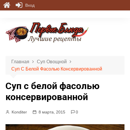
Вход
П
е
р
е
й
т
и
Главная
Суп Овощной
к
Суп С Белой Фасолью Консервированной
с
о
Суп с белой фасолью
д
е
консервированной
р
ж
Konditer
8 марта, 2015
0
и
м
о