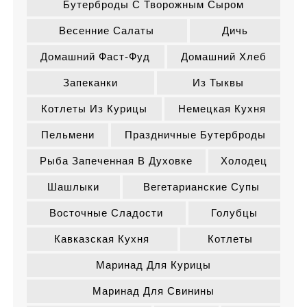
Бутерброды С Творожным Сыром
Весенние Салаты
Дичь
Домашний Фаст-Фуд
Домашний Хлеб
Запеканки
Из Тыквы
Котлеты Из Курицы
Немецкая Кухня
Пельмени
Праздничные Бутерброды
Рыба Запеченная В Духовке
Холодец
Шашлыки
Вегетарианские Супы
Восточные Сладости
Голубцы
Кавказская Кухня
Котлеты
Маринад Для Курицы
Маринад Для Свинины