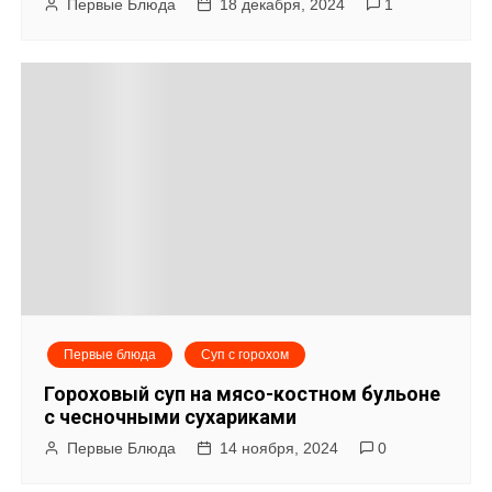
о
Первые Блюда
18 декабря, 2024
1
з
а
п
и
с
я
м
Первые блюда
Суп с горохом
Гороховый суп на мясо-костном бульоне
с чесночными сухариками
Первые Блюда
14 ноября, 2024
0