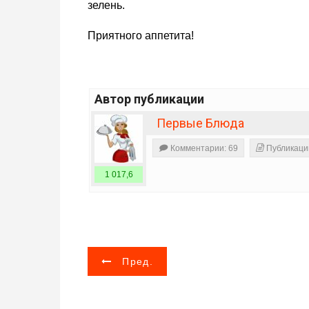
зелень.
Приятного аппетита!
Автор публикации
Первые Блюда
Комментарии: 69
Публикаци
1 017,6
Н
Пред.
а