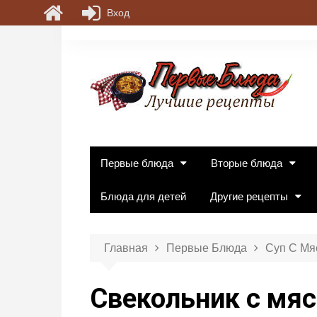
Вход
П
е
р
е
й
т
и
к
Первые блюда
Вторые блюда
с
о
Блюда для детей
Другие рецепты
д
е
р
Главная
Первые Блюда
Суп С Мя
ж
и
Свекольник с мя
м
о