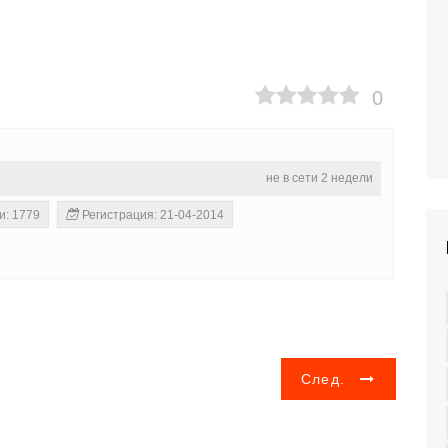
0
не в сети 2 недели
и: 1779
Регистрация: 21-04-2014
След.