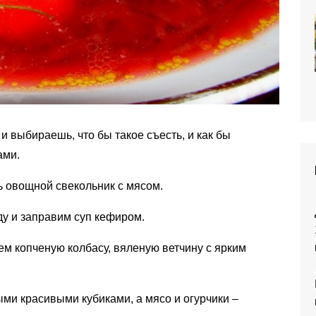
и выбираешь, что бы такое съесть, и как бы
ами.
ь овощной свекольник с мясом.
у и заправим суп кефиром.
ем копченую колбасу, вяленую ветчину с ярким
ми красивыми кубиками, а мясо и огурчики –