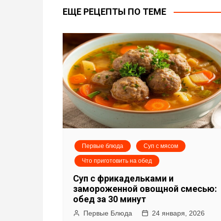
в
ЕЩЕ РЕЦЕПТЫ ПО ТЕМЕ
и
г
а
ц
и
я
Первые блюда
Суп с мясом
п
Что приготовить на обед
о
Суп с фрикадельками и
замороженной овощной смесью:
з
обед за 30 минут
Первые Блюда
24 января, 2026
а