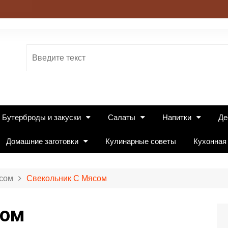
Бутерброды и закуски
Салаты
Напитки
Де
Домашние заготовки
Кулинарные советы
Кухонная
сом
Свекольник С Мясом
сом